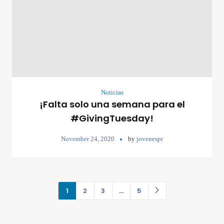
Noticias
¡Falta solo una semana para el
#GivingTuesday!
November 24, 2020
by
jovenespr
1
2
3
…
5