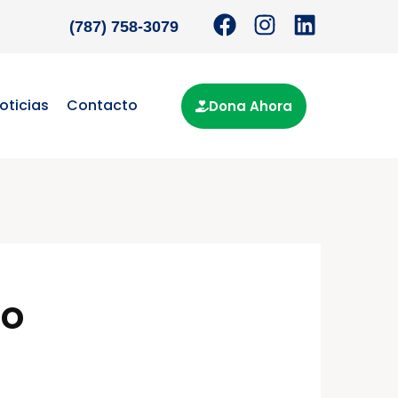
(787) 758-3079
oticias
Contacto
Dona Ahora
do