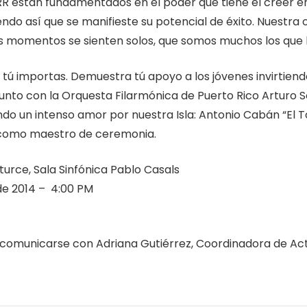
 están fundamentados en el poder que tiene el creer en
ndo así que se manifieste su potencial de éxito. Nuestra o
s momentos se sienten solos, que somos muchos los que 
 tú importas. Demuestra tú apoyo a los jóvenes invirtien
junto con la Orquesta Filarmónica de Puerto Rico Arturo 
o un intenso amor por nuestra Isla: Antonio Cabán “El To
z como maestro de ceremonia.
rce, Sala Sinfónica Pablo Casals
 2014 – 4:00 PM
r comunicarse con Adriana Gutiérrez, Coordinadora de Ac