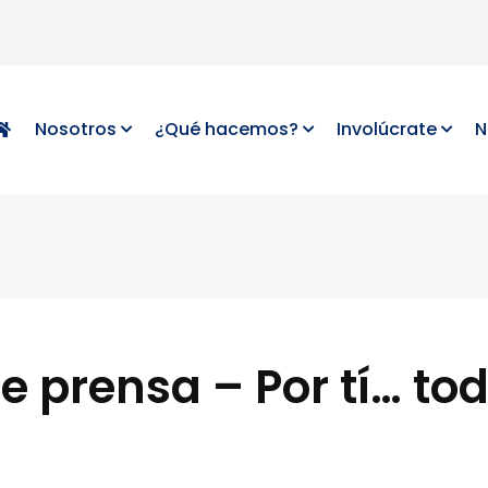
Nosotros
¿Qué hacemos?
Involúcrate
N
 prensa – Por tí… to