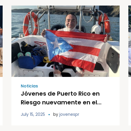
Noticias
Jóvenes de Puerto Rico en
Riesgo nuevamente en el
corazón de nuestro Ultra
July 15, 2025
by
jovenespr
Nadador Joel Matos