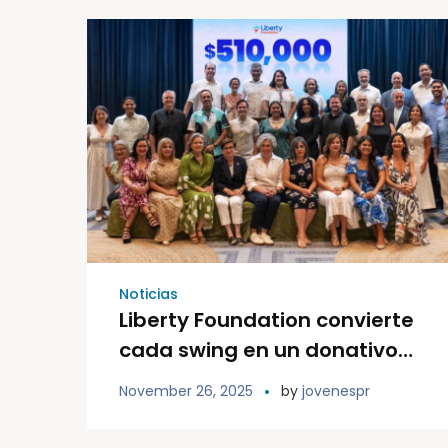
Noticias
Liberty Foundation convierte
cada swing en un donativo
de $510 000 a 36
November 26, 2025
by
jovenespr
organizaciones sin fines de
lucro en Puerto Rico y las Islas