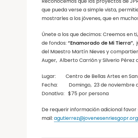
Reconocemos que los proyectos de JPRR
que pueda verse a simple vista, permitie
mostrarles a los jóvenes, que en mucho
Únete a los que decimos: Creemos en ti,
de fondos:
“Enamorado de Mi Tierra”
, 
del Maestro Martín Nieves y compartiend
Auger, Alberto Carrión y Silverio Pére
Lugar: Centro de Bellas Artes en Santu
Fecha: Domingo, 23 de noviembre de
Donativo: $75 por persona
De requerir información adicional favo
mail:
agutierrez@jovenesenriesgopr.org