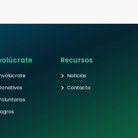
volúcrate
Recursos
Involúcrate
Noticias
Donativos
Contacto
Voluntarios
Logros