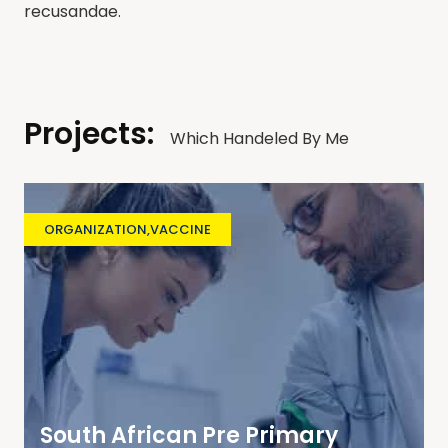
recusandae.
Projects:
Which Handeled By Me
ORGANIZATION
,
VACCINE
South African Pre Primary