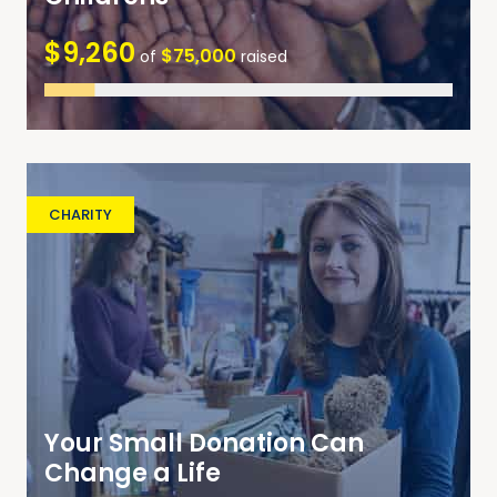
$9,260
$75,000
of
raised
CHARITY
Your Small Donation Can
Change a Life