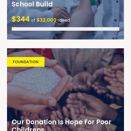
School Build
$344
$32,000
of
raised
FOUNDATION
Our Donation Is Hope For Poor
Childrens